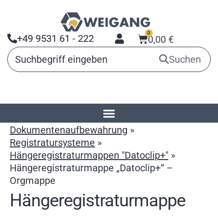
0
+49 9531 61 - 222
0,00
€
Suchen
Startseite
»
Produkte
»
Dokumentenaufbewahrung
»
Registratursysteme
»
Hängeregistraturmappen "Datoclip+"
»
Hängeregistraturmappe „Datoclip+“ –
Orgmappe
Hängeregistraturmappe