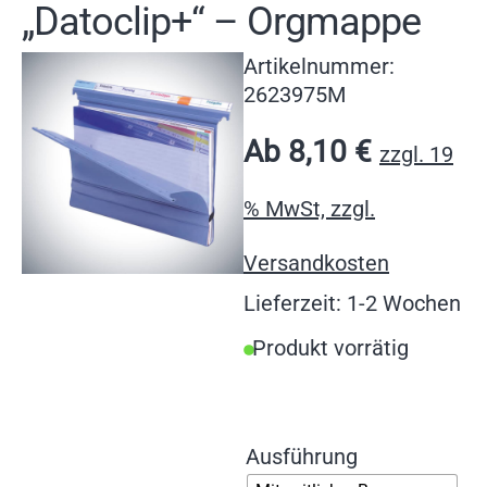
„Datoclip+“ – Orgmappe
Artikelnummer:
2623975M
Ab
8,10
€
zzgl. 19
% MwSt, zzgl.
Versandkosten
Lieferzeit: 1-2 Wochen
Produkt vorrätig
Ausführung