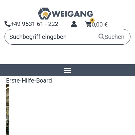
0
+49 9531 61 - 222
0,00
€
Suchen
Startseite
»
Produkte
»
Planungstafeln
»
Erste-Hilfe-Board