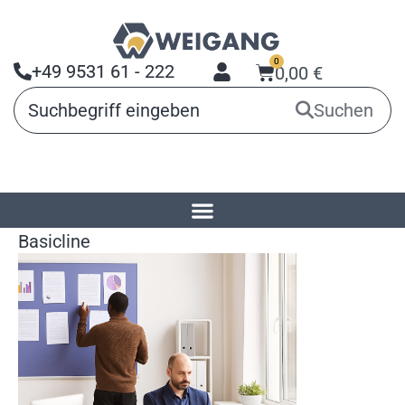
0
+49 9531 61 - 222
0,00
€
Suchen
Startseite
»
Produkte
»
Planungstafeln
»
Basicline