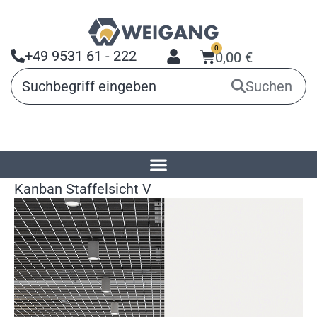
0
+49 9531 61 - 222
0,00
€
Suchen
Startseite
»
Produkte
»
Planungstafeln
»
Kanban Staffelsicht V