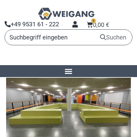
0
+49 9531 61 - 222
0,00
€
Suchen
Startseite
»
Branchen
»
Schulen