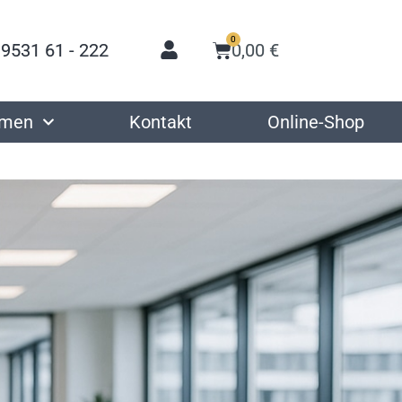
0
 9531 61 - 222
0,00
€
hmen
Kontakt
Online-Shop