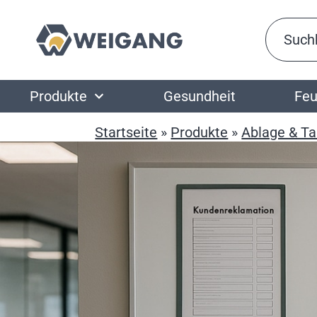
Produkte
Gesundheit
Feu
Startseite
»
Produkte
»
Ablage & T