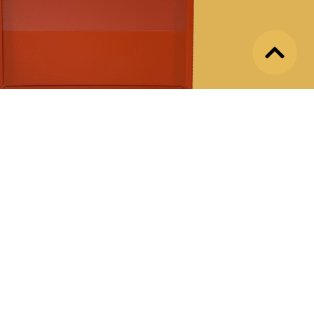
 und Info
Social Media
Versand
recht
m
tz