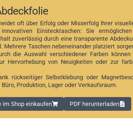
Abdeckfolie
heidet oft über Erfolg oder Misserfolg Ihrer visu
r innovativen Einstecktaschen: Sie ermögliche
halt zuverlässig durch eine transparente Abdecku
ll. Mehrere Taschen nebeneinander platziert sorgen
Durch die Auswahl verschiedener Farben könne
zur Hervorhebung von Neuigkeiten oder zur far
ank rückseitiger Selbstklebung oder Magnetbesc
in Büro, Produktion, Lager oder Verkaufsraum.
e im Shop einkaufen
PDF herunterladen