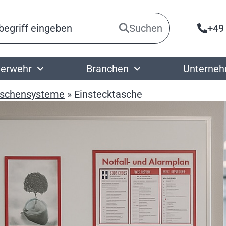
Suchen
+49
erwehr
Branchen
Unterne
aschensysteme
»
Einstecktasche