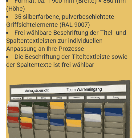
Format: ca. 1’900 mm (Breite) × 850 mm
(Höhe)
35 silberfarbene, pulverbeschichtete
Griffsichtelemente (RAL 9007)
Frei wählbare Beschriftung der Titel- und
Spaltentextleisten zur individuellen
Anpassung an Ihre Prozesse
Die Beschriftung der Titeltextleiste sowie
der Spaltentexte ist frei wählbar