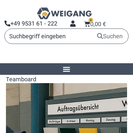
0
+49 9531 61 - 222
0,00
€
Suchen
Startseite
»
Produkte
»
Planungstafeln
»
Teamboard