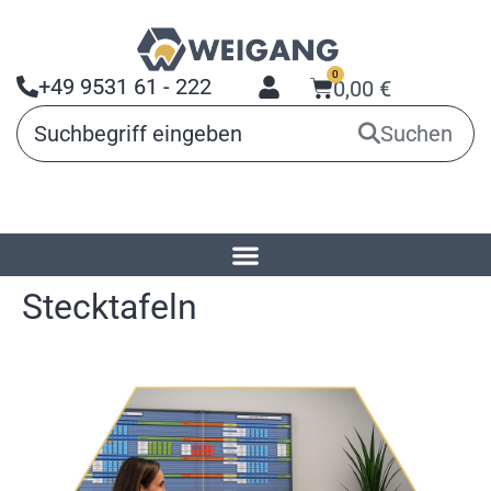
0
+49 9531 61 - 222
0,00
€
Suchen
Startseite
»
Produkte
»
Planungstafeln
Stecktafeln