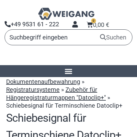
0
+49 9531 61 - 222
0,00
€
Suchen
Startseite
»
Produkte
»
Dokumentenaufbewahrung
»
Registratursysteme
»
Zubehör für
Hängeregistraturmappen "Datoclip+"
»
Schiebesignal für Terminschiene Datoclip+
Schiebesignal für
Terminschiene Datoclip+