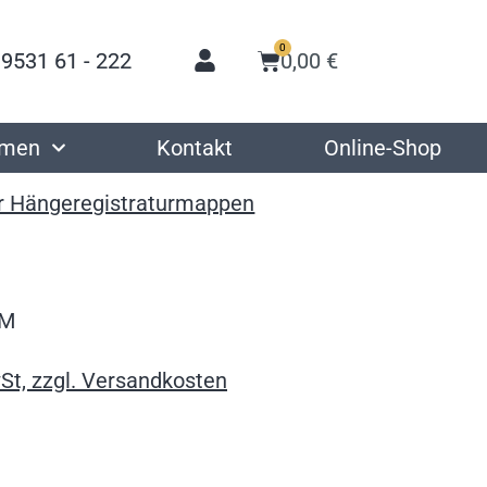
0
 9531 61 - 222
0,00
€
hmen
Kontakt
Online-Shop
r Hängeregistraturmappen
2M
St, zzgl. Versandkosten