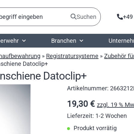
Suchen
+49
erwehr
Branchen
Unterne
naufbewahrung
»
Registratursysteme
»
Zubehör fü
nschiene Datoclip+
minschiene Datoclip+
Artikelnummer:
266321
19,30
€
zzgl. 19 % Mw
Lieferzeit: 1-2 Wochen
Produkt vorrätig