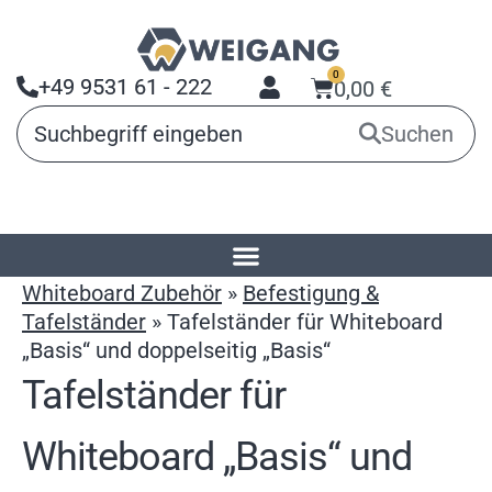
0
+49 9531 61 - 222
0,00
€
Suchen
Startseite
»
Produkte
»
Präsentationsmittel
»
Whiteboard Zubehör
»
Befestigung &
Tafelständer
»
Tafelständer für Whiteboard
„Basis“ und doppelseitig „Basis“
Tafelständer für
Whiteboard „Basis“ und