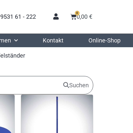
0
 9531 61 - 222
0,00
€
hmen
Kontakt
Online-Shop
felständer
Suchen