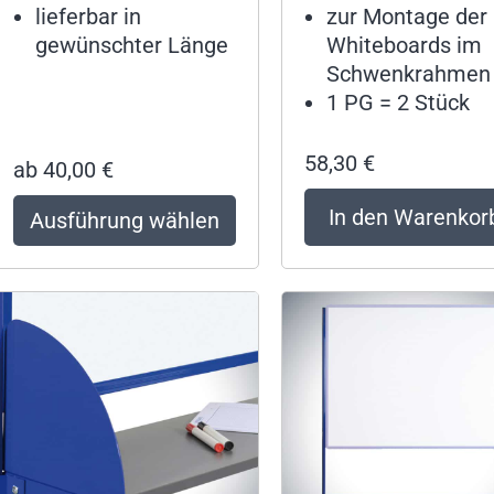
lieferbar in
zur Montage der
gewünschter Länge
Whiteboards im
Schwenkrahmen
1 PG = 2 Stück
58,30
€
ab
40,00
€
In den Warenkor
Ausführung wählen