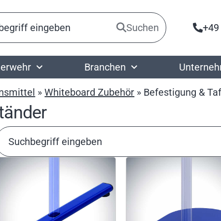
Suchen
+49
erwehr
Branchen
Unterne
nsmittel
»
Whiteboard Zubehör
»
Befestigung & Ta
ständer