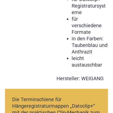
Registratursyst
eme
für
verschiedene
Formate
in den Farben:
Taubenblau und
Anthrazit
leicht
austauschbar
Hersteller: WEIGANG
Die Terminschiene für
Hängeregistraturmappen „Datoclip+“
mit der praktischen Clip-Mechanik zum