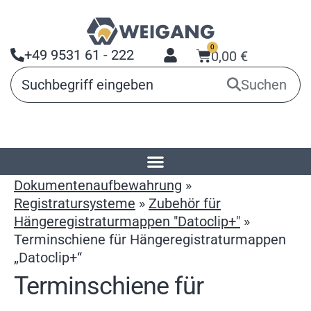
0
+49 9531 61 - 222
0,00
€
Suchen
Startseite
»
Produkte
»
Dokumentenaufbewahrung
»
Registratursysteme
»
Zubehör für
Hängeregistraturmappen "Datoclip+"
»
Terminschiene für Hängeregistraturmappen
„Datoclip+“
Terminschiene für