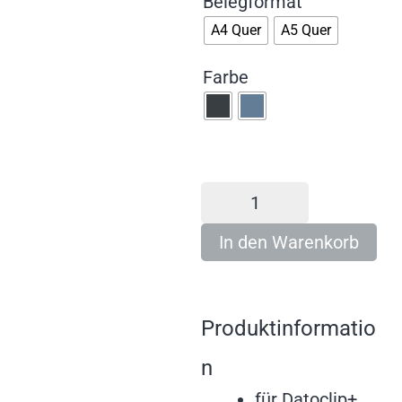
Belegformat
A4 Quer
A5 Quer
Farbe
In den Warenkorb
Produktinformatio
n
für Datoclip+