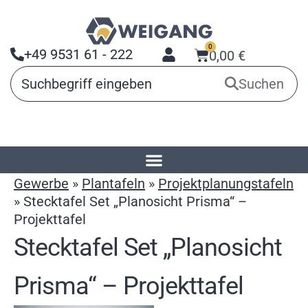
0
+49 9531 61 - 222
0,00
€
Suchen
Startseite
»
Produkte
»
Arbeitsmittel für
Gewerbe
»
Plantafeln
»
Projektplanungstafeln
»
Stecktafel Set „Planosicht Prisma“ –
Projekttafel
Stecktafel Set „Planosicht
Prisma“ – Projekttafel