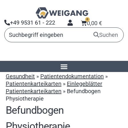
0
+49 9531 61 - 222
0,00
€
Suchen
Startseite
»
Produkte
»
Arbeitsmittel für
Gesundheit
»
Patientendokumentation
»
Patientenkarteikarten
»
Einlegeblätter
Patientenkarteikarten
»
Befundbogen
Physiotherapie
Befundbogen
Physiotherapie