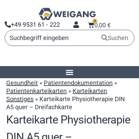
0
+49 9531 61 - 222
0,00
€
Suchen
Startseite
»
Produkte
»
Arbeitsmittel für
Gesundheit
»
Patientendokumentation
»
Patientenkarteikarten
»
Karteikarten
Sonstiges
»
Karteikarte Physiotherapie DIN
A5 quer – Dreifachkarte
Karteikarte Physiotherapie
DIN A5 quer –