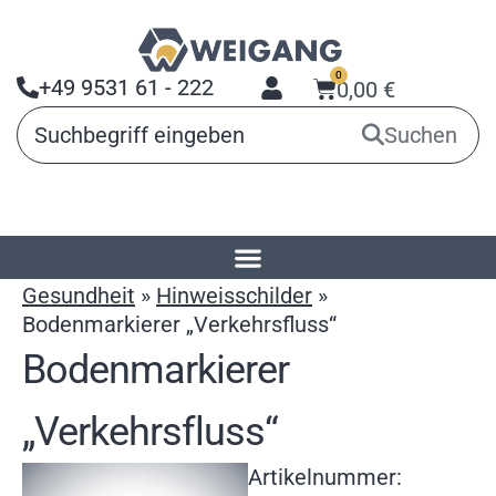
0
+49 9531 61 - 222
0,00
€
Suchen
Startseite
»
Produkte
»
Arbeitsmittel für
Gesundheit
»
Hinweisschilder
»
Bodenmarkierer „Verkehrsfluss“
Bodenmarkierer
„Verkehrsfluss“
Artikelnummer: