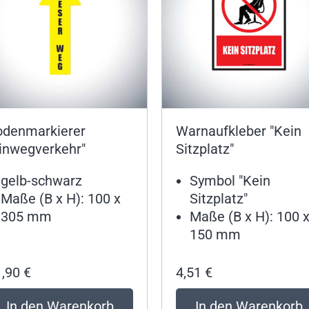
odenmarkierer
Warnaufkleber "Kein
Einwegverkehr"
Sitzplatz"
gelb-schwarz
Symbol "Kein
Maße (B x H): 100 x
Sitzplatz"
305 mm
Maße (B x H): 100 
150 mm
1,90
€
4,51
€
In den Warenkorb
In den Warenkorb