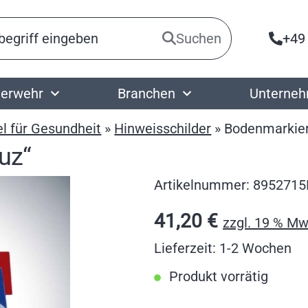
Suchen
+49
erwehr
Branchen
Unterne
el für Gesundheit
»
Hinweisschilder
»
Bodenmarkier
uz“
Artikelnummer:
895271
41,20
€
zzgl. 19 % Mw
Lieferzeit: 1-2 Wochen
Produkt vorrätig