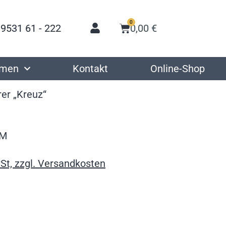
0
 9531 61 - 222
0,00
€
hmen
Kontakt
Online-Shop
er „Kreuz“
5M
St, zzgl. Versandkosten