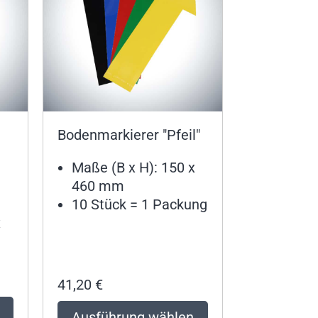
Bodenmarkierer "Pfeil"
Maße (B x H): 150 x
460 mm
10 Stück = 1 Packung
x
41,20
€
Ausführung wählen