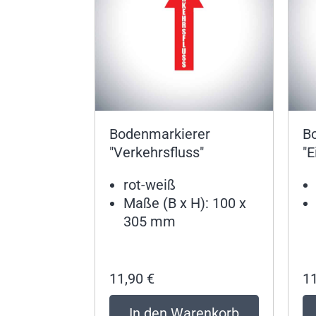
Bodenmarkierer
B
"Verkehrsfluss"
"
rot-weiß
Maße (B x H): 100 x
305 mm
11,90
€
1
In den Warenkorb