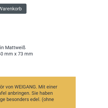
 Warenkorb
 in Mattweiß
40 mm x 73 mm
hör von WEIGANG. Mit einer
afel anbringen. Sie haben
age besonders edel. (ohne