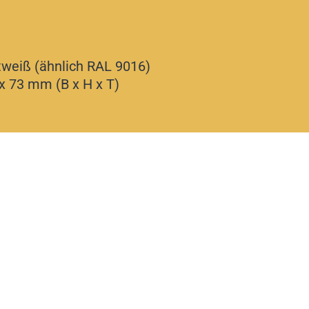
tweiß (ähnlich RAL 9016)
 73 mm (B x H x T)