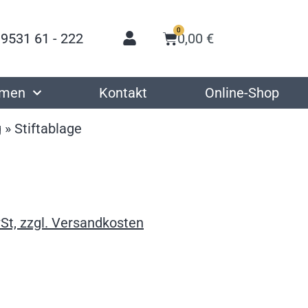
0
 9531 61 - 222
0,00
€
hmen
Kontakt
Online-Shop
g
»
Stiftablage
St, zzgl. Versandkosten