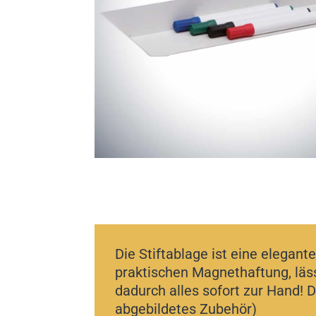
Die Stiftablage ist eine elega
praktischen Magnethaftung, läss
dadurch alles sofort zur Hand! 
abgebildetes Zubehör)