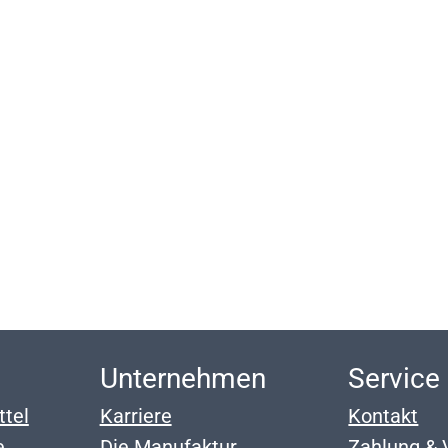
p
Unternehmen
Service
ttel
Karriere
Kontakt
e
Die Manufaktur
Zahlung & 