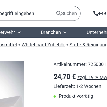
Suchen
+49
erwehr
Branchen
Unterne
nsmittel
»
Whiteboard Zubehör
»
Stifte & Reinigun
Artikelnummer:
7250001
24,70
€
zzgl. 19 % Mw
Lieferzeit: 1-2 Wochen
Produkt vorrätig