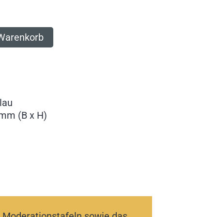
 Warenkorb
lau
mm (B x H)
d Moderationstafeln sowie das