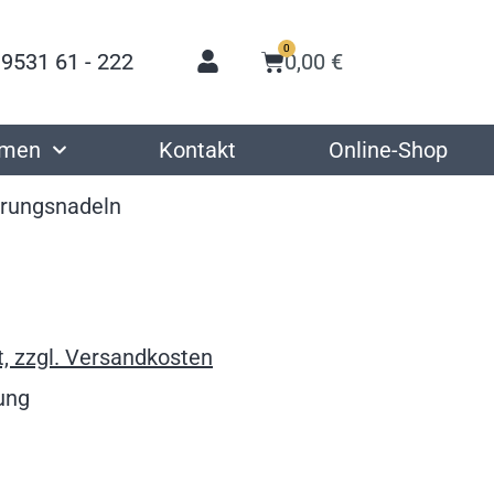
0
 9531 61 - 222
0,00
€
hmen
Kontakt
Online-Shop
rungsnadeln
, zzgl. Versandkosten
kung