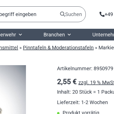
Suchen
+49
erwehr
Branchen
Unterne
nsmittel
»
Pinntafeln & Moderationstafeln
»
Markie
Artikelnummer:
8950979
2,55
€
zzgl. 19 % MwSt
Inhalt: 20 Stück = 1 Pac
Lieferzeit: 1-2 Wochen
Produkt vorrätig