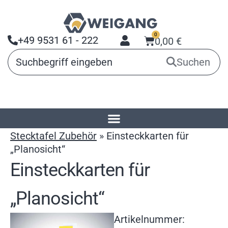
0
+49 9531 61 - 222
0,00
€
Suchen
Startseite
»
Produkte
»
Planungstafeln
»
Stecktafel Zubehör
»
Einsteckkarten für
„Planosicht“
Einsteckkarten für
„Planosicht“
Artikelnummer: