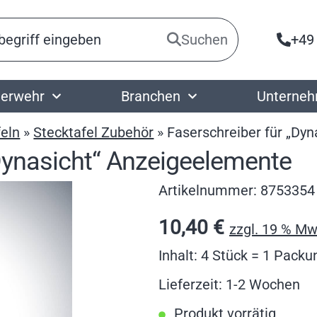
Suchen
+49
erwehr
Branchen
Unterne
eln
»
Stecktafel Zubehör
»
Faserschreiber für „Dy
„Dynasicht“ Anzeigeelemente
Artikelnummer:
8753354
10,40
€
zzgl. 19 % Mw
Inhalt: 4 Stück = 1 Packu
Lieferzeit: 1-2 Wochen
Produkt vorrätig