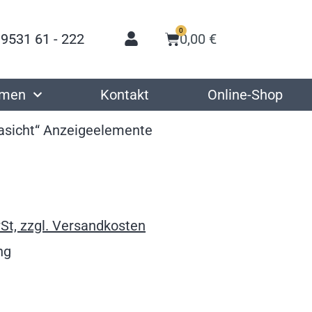
0
 9531 61 - 222
0,00
€
hmen
Kontakt
Online-Shop
nasicht“ Anzeigeelemente
St, zzgl. Versandkosten
ng