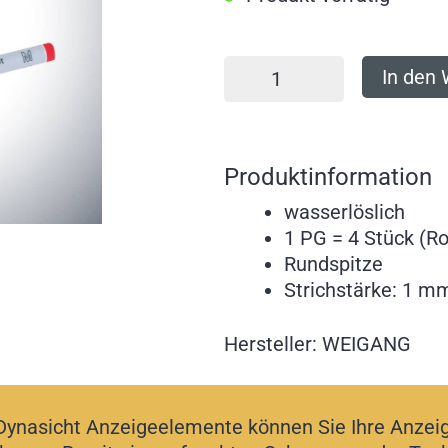
In den
Produktinformation
wasserlöslich
1 PG = 4 Stück (Ro
Rundspitze
Strichstärke: 1 m
Hersteller: WEIGANG
 Dynasicht Anzeigeelemente können Sie Ihre Anzeig