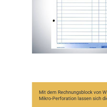
Mit dem Rechnungsblock von W
Mikro-
Perforation
lassen sich d