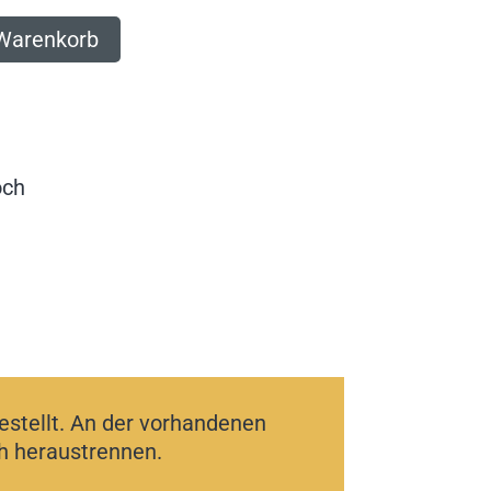
 Warenkorb
och
g
tellt. An der vorhandenen
h heraustrennen.