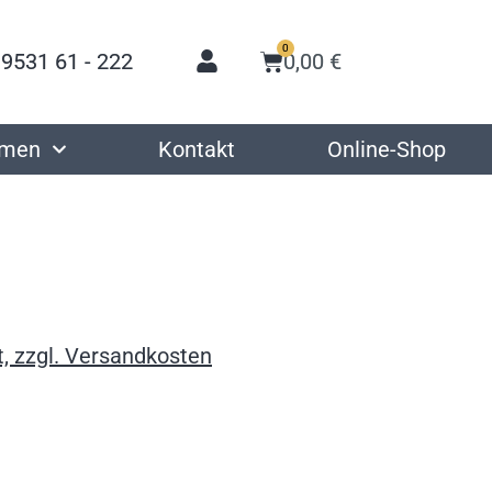
0
 9531 61 - 222
0,00
€
hmen
Kontakt
Online-Shop
, zzgl. Versandkosten