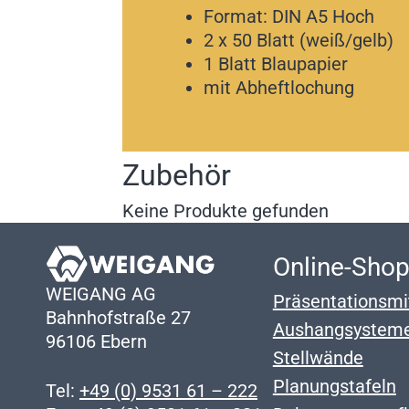
Format: DIN A5 Hoch
2 x 50 Blatt (weiß/gelb)
1 Blatt Blaupapier
mit Abheftlochung
Zubehör
Keine Produkte gefunden
Online-Sho
WEIGANG AG
Präsentationsmi
Bahnhofstraße 27
Aushangsystem
96106 Ebern
Stellwände
Planungstafeln
Tel:
+49 (0) 9531 61 – 222