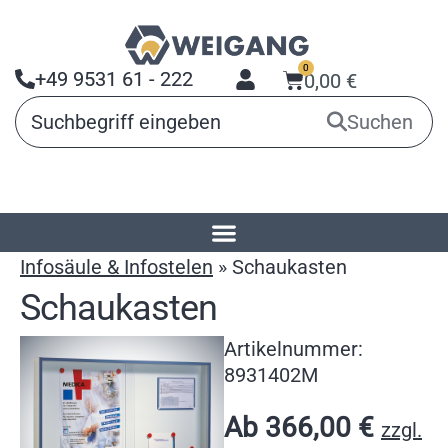
0
+49 9531 61 - 222
0,00
€
Suchen
Startseite
»
Produkte
»
Aushangsysteme
»
Infosäule & Infostelen
»
Schaukasten
Schaukasten
Artikelnummer:
8931402M
Ab
366,00
€
zzgl.