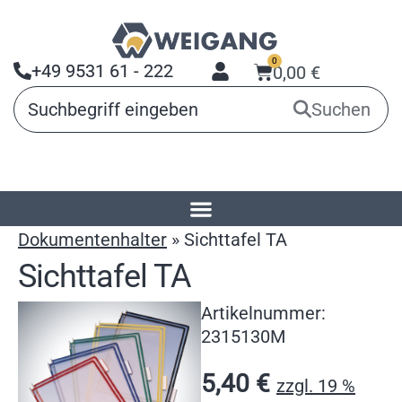
0
+49 9531 61 - 222
0,00
€
Suchen
Startseite
»
Produkte
»
Aushangsysteme
»
Dokumentenhalter
»
Sichttafel TA
Sichttafel TA
Artikelnummer:
2315130M
5,40
€
zzgl. 19 %