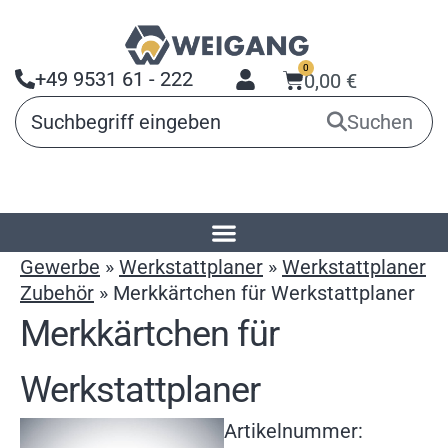
0
+49 9531 61 - 222
0,00
€
Suchen
Startseite
»
Produkte
»
Arbeitsmittel für
Gewerbe
»
Werkstattplaner
»
Werkstattplaner
Zubehör
»
Merkkärtchen für Werkstattplaner
Merkkärtchen für
Werkstattplaner
Artikelnummer: