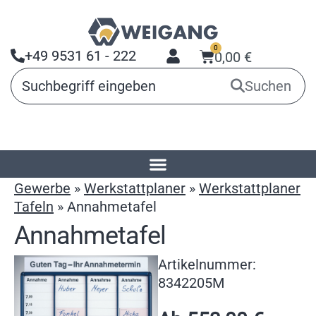
0
+49 9531 61 - 222
0,00
€
Suchen
Startseite
»
Produkte
»
Arbeitsmittel für
Gewerbe
»
Werkstattplaner
»
Werkstattplaner
Tafeln
»
Annahmetafel
Annahmetafel
Artikelnummer:
8342205M