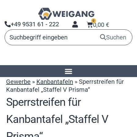
0
+49 9531 61 - 222
0,00
€
Suchen
Startseite
»
Produkte
»
Arbeitsmittel für
Gewerbe
»
Kanbantafeln
»
Sperrstreifen für
Kanbantafel „Staffel V Prisma“
Sperrstreifen für
Kanbantafel „Staffel V
Prisma“