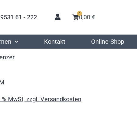
0
 9531 61 - 222
0,00
€
hmen
Kontakt
Online-Shop
enzer
2M
9 % MwSt, zzgl. Versandkosten