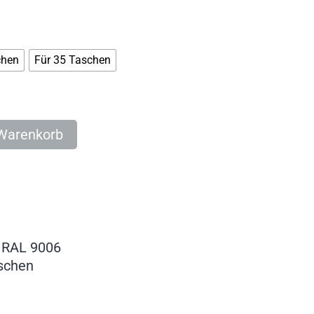
chen
Für 35 Taschen
 Warenkorb
t RAL 9006
aschen