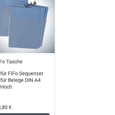
iFo Tasche
für FiFo Sequenzer
für Belege DIN A4
Hoch
3,80
€