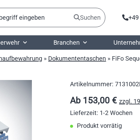
Suchen
+49
erwehr
Branchen
Unterne
naufbewahrung
»
Dokumententaschen
»
FiFo Sequ
Artikelnummer:
713100
Ab
153,00
€
zzgl. 1
Lieferzeit: 1-2 Wochen
Produkt vorrätig