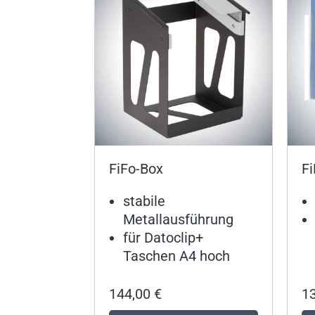
FiFo-Box
F
stabile
Metallausführung
für Datoclip+
Taschen A4 hoch
144,00
€
1