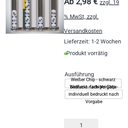
Ab
2,98
€
zzgl. 19
% MwSt, zzgl.
Versandkosten
Lieferzeit: 1-2 Wochen
Produkt vorrätig
Ausführung
Weißer Chip - schwarz
Weißer o. farbiger Chip -
bedruckt nach Vorgabe
individuell bedruckt nach
Vorgabe