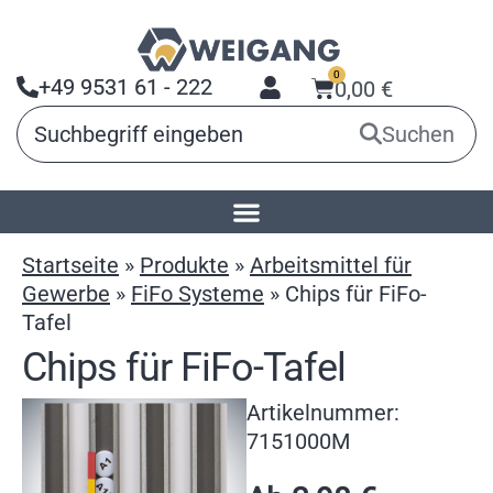
0
+49 9531 61 - 222
0,00
€
Suchen
Startseite
»
Produkte
»
Arbeitsmittel für
Gewerbe
»
FiFo Systeme
»
Chips für FiFo-
Tafel
Chips für FiFo-Tafel
Artikelnummer:
7151000M