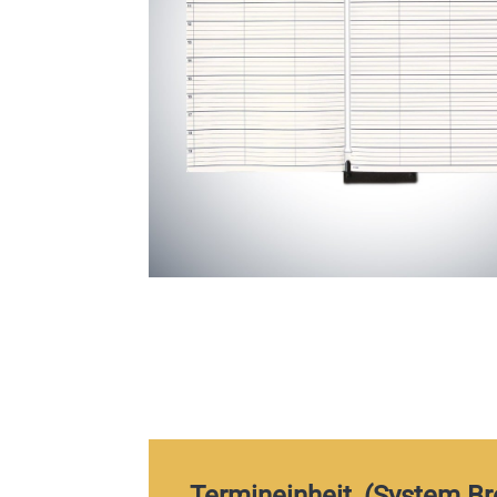
„Termineinheit, (System Bre