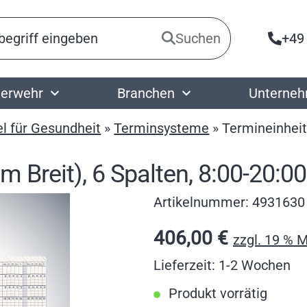
Suchen
+49
erwehr
Branchen
Unterne
el für Gesundheit
»
Terminsysteme
»
Termineinheit,
m Breit), 6 Spalten, 8:00-20:0
Artikelnummer:
4931630
406,00
€
zzgl. 19 % 
Lieferzeit: 1-2 Wochen
Produkt vorrätig