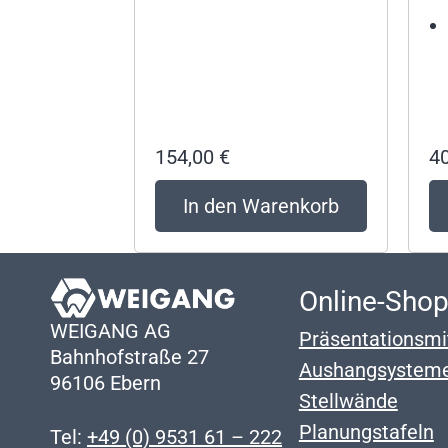
154,00
€
4
In den Warenkorb
Online-Sho
WEIGANG AG
Präsentationsmi
Bahnhofstraße 27
Aushangsystem
96106 Ebern
Stellwände
Planungstafeln
Tel:
+49 (0) 9531 61 – 222