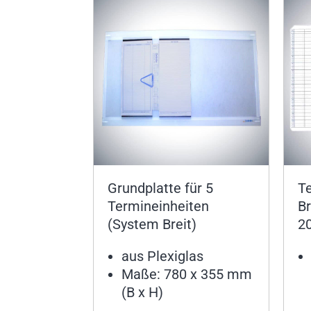
Grundplatte für 5
T
Termineinheiten
Br
(System Breit)
2
aus Plexiglas
Maße: 780 x 355 mm
(B x H)