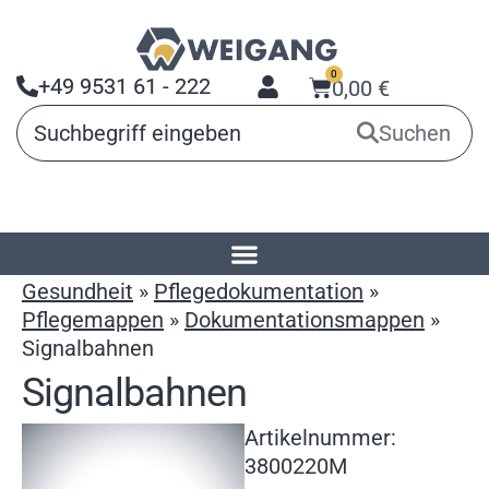
0
+49 9531 61 - 222
0,00
€
Suchen
Startseite
»
Produkte
»
Arbeitsmittel für
Gesundheit
»
Pflegedokumentation
»
Pflegemappen
»
Dokumentationsmappen
»
Signalbahnen
Signalbahnen
Artikelnummer:
3800220M