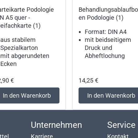
rteikarte Podologie
Behandlungsablaufb
N A5 quer -
en Podologie (1)
eifachkarte (1)
Format: DIN A4
aus stabilem
mit beidseitigem
Spezialkarton
Druck und
mit abgerundeten
Abheftlochung
Ecken
2,90
€
14,25
€
In den Warenkorb
In den Warenkorb
p
Unternehmen
Service
ttel
Karriere
Kontakt