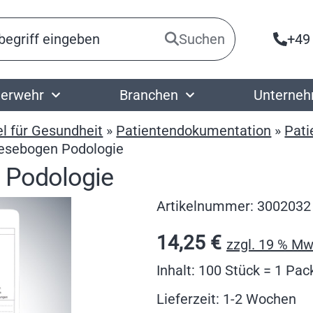
Suchen
+49
erwehr
Branchen
Unterne
el für Gesundheit
»
Patientendokumentation
»
Pati
sebogen Podologie
Podologie
Artikelnummer:
3002032
14,25
€
zzgl. 19 % Mw
Inhalt: 100 Stück = 1 Pa
Lieferzeit: 1-2 Wochen