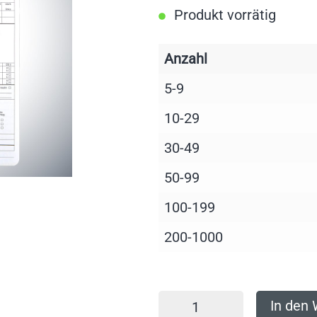
Produkt vorrätig
Anzahl
5-9
10-29
30-49
50-99
100-199
200-1000
In den