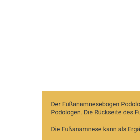
Der Fußanamnesebogen Podologi
Podologen. Die Rückseite des 
Die Fußanamnese kann als Ergä