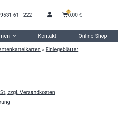
0
 9531 61 - 222
0,00
€
hmen
Kontakt
Online-Shop
entenkarteikarten
»
Einlegeblätter
St, zzgl. Versandkosten
ckung