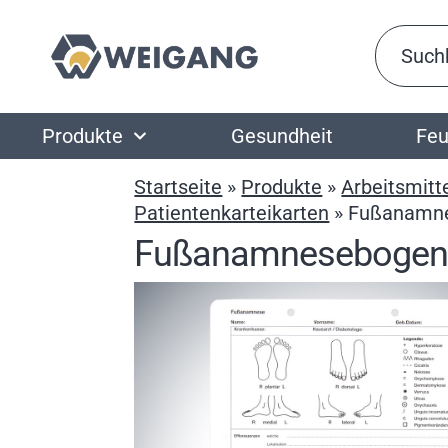
Produkte
Gesundheit
Feu
Startseite
»
Produkte
»
Arbeitsmitt
Patientenkarteikarten
»
Fußanamne
Fußanamnesebogen 