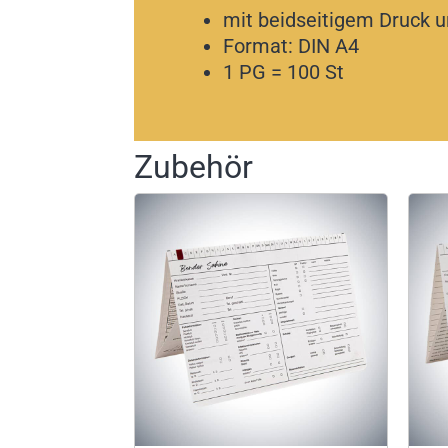
mit beidseitigem Druck 
Format: DIN A4
1 PG = 100 St
Zubehör