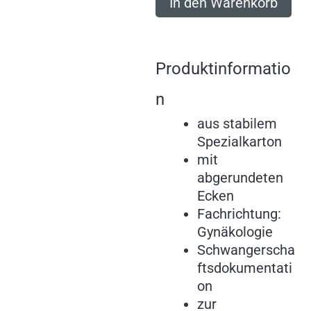
In den Warenkorb
Produktinformatio
n
aus stabilem
Spezialkarton
mit
abgerundeten
Ecken
Fachrichtung:
Gynäkologie
Schwangerscha
ftsdokumentati
on
zur