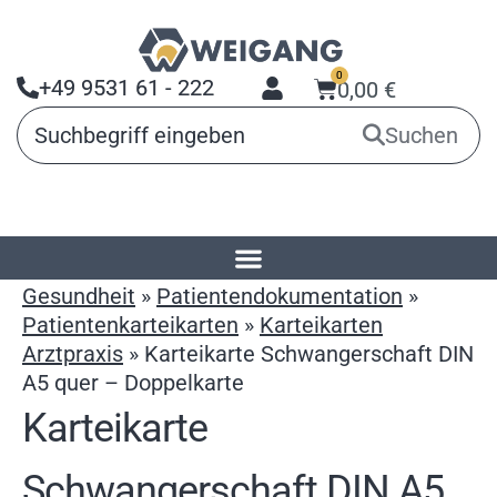
0
+49 9531 61 - 222
0,00
€
Suchen
Startseite
»
Produkte
»
Arbeitsmittel für
Gesundheit
»
Patientendokumentation
»
Patientenkarteikarten
»
Karteikarten
Arztpraxis
»
Karteikarte Schwangerschaft DIN
A5 quer – Doppelkarte
Karteikarte
Schwangerschaft DIN A5