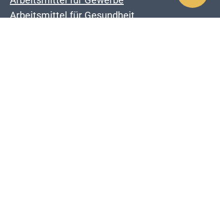
Arbeitsmittel für Gewerbe
Arbeitsmittel für Gesundheit
Unternehmen
Karriere
Die Manufaktur
Über uns
Service und Info
Kontakt
Zahlung & Versand
Widerrrufsrecht
Downloads
AGB