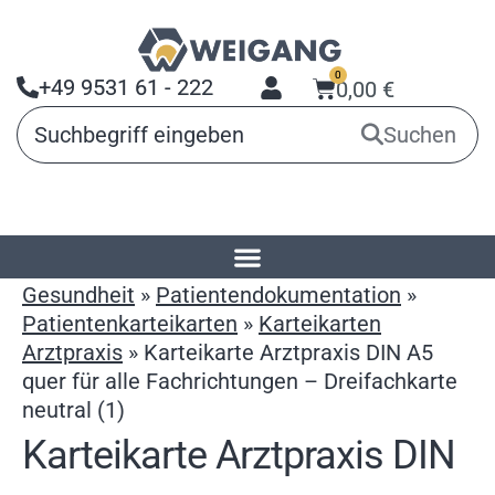
0
+49 9531 61 - 222
0,00
€
Suchen
Startseite
»
Produkte
»
Arbeitsmittel für
Gesundheit
»
Patientendokumentation
»
Patientenkarteikarten
»
Karteikarten
Arztpraxis
»
Karteikarte Arztpraxis DIN A5
quer für alle Fachrichtungen – Dreifachkarte
neutral (1)
Karteikarte Arztpraxis DIN