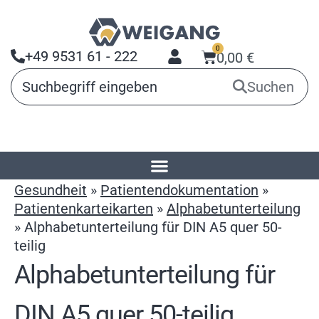
0
+49 9531 61 - 222
0,00
€
Suchen
Startseite
»
Produkte
»
Arbeitsmittel für
Gesundheit
»
Patientendokumentation
»
Patientenkarteikarten
»
Alphabetunterteilung
»
Alphabetunterteilung für DIN A5 quer 50-
teilig
Alphabetunterteilung für
DIN A5 quer 50-teilig