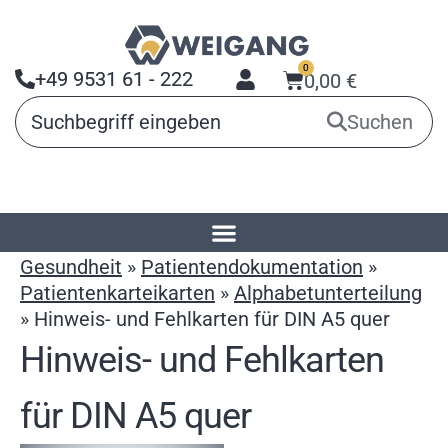
0
+49 9531 61 - 222
0,00
€
Suchen
Startseite
»
Produkte
»
Arbeitsmittel für
Gesundheit
»
Patientendokumentation
»
Patientenkarteikarten
»
Alphabetunterteilung
»
Hinweis- und Fehlkarten für DIN A5 quer
Hinweis- und Fehlkarten
für DIN A5 quer