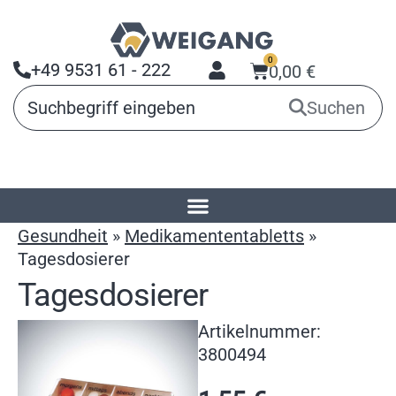
0
+49 9531 61 - 222
0,00
€
Suchen
Startseite
»
Produkte
»
Arbeitsmittel für
Gesundheit
»
Medikamententabletts
»
Tagesdosierer
Tagesdosierer
Artikelnummer:
3800494