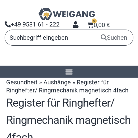
0
+49 9531 61 - 222
0,00
€
Suchen
Startseite
»
Produkte
»
Arbeitsmittel für
Gesundheit
»
Aushänge
»
Register für
Ringhefter/ Ringmechanik magnetisch 4fach
Register für Ringhefter/
Ringmechanik magnetisch
4fach