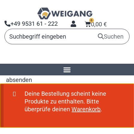
0
+49 9531 61 - 222
0,00
€
Suchen
Startseite
»
Bestellung bestätigen &
absenden
Deine Bestellung scheint keine
Produkte zu enthalten. Bitte
überprüfe deinen
Warenkorb
.