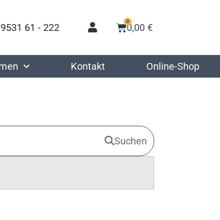
0
 9531 61 - 222
0,00
€
hmen
Kontakt
Online-Shop
Suchen