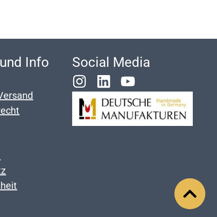
 und Info
Social Media
Versand
recht
m
tz
iheit