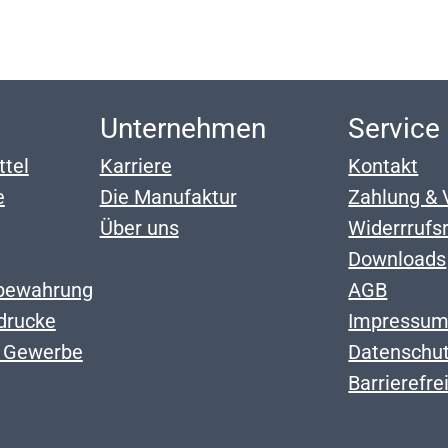
p
Unternehmen
Service
ttel
Karriere
Kontakt
e
Die Manufaktur
Zahlung & 
Über uns
Widerrrufs
Downloads
bewahrung
AGB
drucke
Impressu
r Gewerbe
Datenschu
Barrierefre