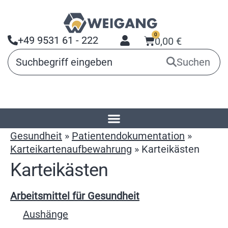
0
+49 9531 61 - 222
0,00
€
Suchen
Startseite
»
Produkte
»
Arbeitsmittel für
Gesundheit
»
Patientendokumentation
»
Karteikartenaufbewahrung
»
Karteikästen
Karteikästen
Arbeitsmittel für Gesundheit
Aushänge